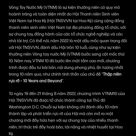
Vòng Tay Nước Mỹ (VTNM) là sự kiện thường niên có quy mô 
hoành tráng và toàn diện nhất do Hội Thanh niên Sinh viên 
Việt Nam tại Hoa Kỳ (Hội TNSVVN tại Hoa Kỳ) cùng cộng đồng 
thanh niên sinh viên Việt Nam tại địa phương đồng tổ chức, với 
sự chung tay, đồng hành của các tổ chức nghề nghiệp và các 
nhà tài trợ. Có thể nói, năm 2022 là một dấu mốc quan trọng đối 
với Hội TNSVVN, đánh dấu Hội tròn 10 tuổi, cũng như sự kiện 
thường niên Vòng tay nước Mỹ (VTNM) bước sang cột mốc thứ 
10. Năm nay, VTNM 10 đã bước lên một tầm cao mới, chương 
trình được đầu tư bài bản, nội dung phong phú, ấn tượng nhất 
trong 10 năm qua, như chính tinh thần của chủ đề “
Thập niên 
rực rỡ – 10 Years and Beyond
”.
Từ ngày 19 đến 21 tháng 8 năm 2022, chương trình VTNM10 của 
Hội TNSVVN đã được tổ chức thành công tại Thủ đô 
Washington D.C. Chuỗi sự kiện không chỉ đánh dấu 10 năm 
thành lập và phát triển rực rỡ của Hội mà còn mở ra một 
chương mới đầy hứa hẹn với sự chung tay của nhiều thanh 
niên, trí thức trẻ đầy hoài bão, tài năng và nhiệt huyết tại Hoa 
Kỳ.